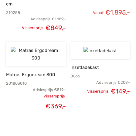
cm
€
1.895,-
210258
Vanaf
Adviesprijs
€
1.189,-
€
849,-
Vissersprijs
Oorspronkelijke
Huidige
prijs was:
prijs is:
€1.189,-.
€849,-.
Inzetladekast
Matras Ergodream 300
0066
Adviesprijs
€
209,-
201803010
€
149,-
Adviesprijs
€
519,-
Vissersprijs
Oorspronkelijke
H
Vissersprijs
Oorspronkelijke
€
369,-
prijs was:
p
Huidige
prijs was:
€209,-.
€
prijs is:
€519,-.
€369,-.