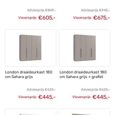
Adviesprijs
€
849,-
Adviesprijs
€
945,-
€
605,-
€
675,-
Vissersprijs
Vissersprijs
Oorspronkelijke
Huidige
Oorspronkelijke
H
prijs was:
prijs is:
prijs was:
p
€849,-.
€605,-.
€945,-.
€
London draaideurkast 180
London draaideurkast 180
cm Sahara grijs
cm Sahara grijs + grafiet
Adviesprijs
€
625,-
Adviesprijs
€
625,-
€
445,-
€
445,-
Vissersprijs
Vissersprijs
Oorspronkelijke
Huidige
Oorspronkelijke
H
prijs was:
prijs is:
prijs was:
p