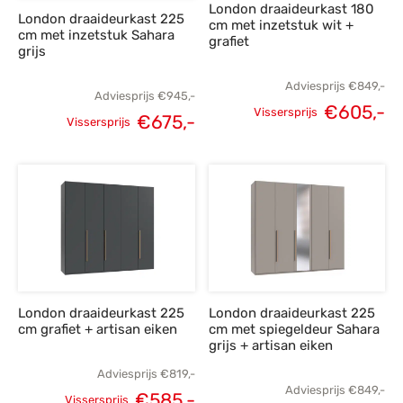
London draaideurkast 180
London draaideurkast 225
cm met inzetstuk wit +
cm met inzetstuk Sahara
grafiet
grijs
Adviesprijs
€
849,-
Adviesprijs
€
945,-
€
605,-
Vissersprijs
€
675,-
Vissersprijs
Oorspronkelijke
H
Oorspronkelijke
Huidige
prijs was:
p
prijs was:
prijs is:
€849,-.
€
€945,-.
€675,-.
London draaideurkast 225
London draaideurkast 225
cm grafiet + artisan eiken
cm met spiegeldeur Sahara
grijs + artisan eiken
Adviesprijs
€
819,-
Adviesprijs
€
849,-
€
585,-
Vissersprijs