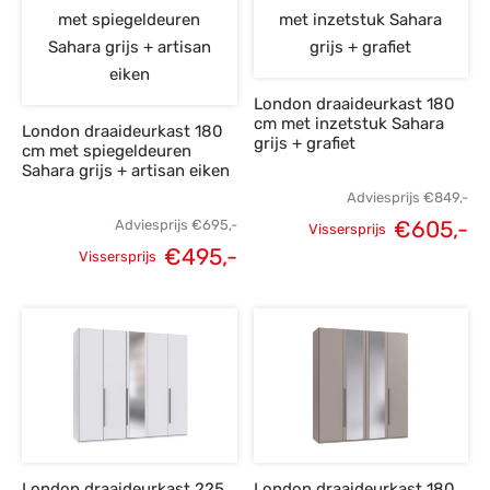
London draaideurkast 180
cm met inzetstuk Sahara
London draaideurkast 180
grijs + grafiet
cm met spiegeldeuren
Sahara grijs + artisan eiken
Adviesprijs
€
849,-
€
605,-
Adviesprijs
€
695,-
Vissersprijs
Oorspronkelijke
H
€
495,-
Vissersprijs
Oorspronkelijke
Huidige
prijs was:
p
prijs was:
prijs is:
€849,-.
€
€695,-.
€495,-.
London draaideurkast 225
London draaideurkast 180