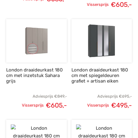
€
605,-
Oorspronkelijke
Huidige
Vissersprijs
Oorspronkelijke
H
prijs was:
prijs is:
prijs was:
p
€819,-.
€585,-.
€849,-.
€
London draaideurkast 180
London draaideurkast 180
cm met inzetstuk Sahara
cm met spiegeldeuren
grijs
grafiet + artisan eiken
Adviesprijs
€
849,-
Adviesprijs
€
695,-
€
605,-
€
495,-
Vissersprijs
Vissersprijs
Oorspronkelijke
Huidige
Oorspronkelijke
H
prijs was:
prijs is:
prijs was:
p
€849,-.
€605,-.
€695,-.
€