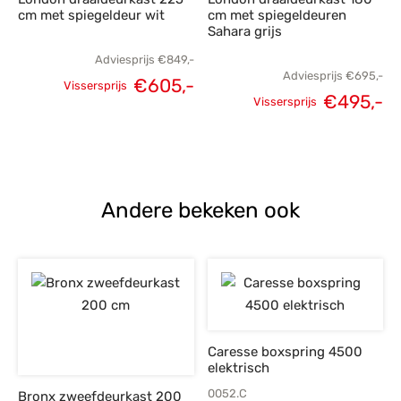
cm met spiegeldeur wit
cm met spiegeldeuren
Sahara grijs
Adviesprijs
€
849,-
Adviesprijs
€
695,-
€
605,-
Vissersprijs
€
495,-
Oorspronkelijke
Huidige
Vissersprijs
Oorspronkelijke
H
prijs was:
prijs is:
prijs was:
p
€849,-.
€605,-.
€695,-.
€
Andere bekeken ook
Caresse boxspring 4500
elektrisch
0052.C
Bronx zweefdeurkast 200