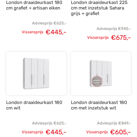
London draaideurkast 180
London draaideurkast 225
cm grafiet + artisan eiken
cm met inzetstuk Sahara
grijs + grafiet
Adviesprijs
€
625,-
Adviesprijs
€
945,-
€
445,-
Vissersprijs
€
675,-
Oorspronkelijke
Huidige
Vissersprijs
Oorspronkelijke
H
prijs was:
prijs is:
prijs was:
p
€625,-.
€445,-.
€945,-.
€
London draaideurkast 180
London draaideurkast 180
cm wit
cm met inzetstuk wit
Adviesprijs
€
625,-
Adviesprijs
€
849,-
€
445,-
€
605,-
Vissersprijs
Vissersprijs