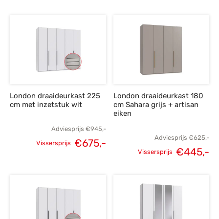
Oorspronkelijke
Huidige
Oorspronkelijke
H
prijs was:
prijs is:
prijs was:
p
€625,-.
€445,-.
€849,-.
€
London draaideurkast 225
London draaideurkast 180
cm met inzetstuk wit
cm Sahara grijs + artisan
eiken
Adviesprijs
€
945,-
Adviesprijs
€
625,-
€
675,-
Vissersprijs
€
445,-
Oorspronkelijke
Huidige
Vissersprijs
Oorspronkelijke
H
prijs was:
prijs is:
prijs was:
p
€945,-.
€675,-.
€625,-.
€