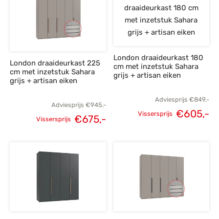
€849,-.
€605,-.
€849,-.
€
London draaideurkast 180
London draaideurkast 225
cm met inzetstuk Sahara
cm met inzetstuk Sahara
grijs + artisan eiken
grijs + artisan eiken
Adviesprijs
€
849,-
Adviesprijs
€
945,-
€
605,-
Vissersprijs
€
675,-
Vissersprijs
Oorspronkelijke
H
Oorspronkelijke
Huidige
prijs was:
p
prijs was:
prijs is:
€849,-.
€
€945,-.
€675,-.