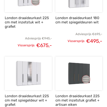
London draaideurkast 225
London draaideurkast 180
cm met inzetstuk wit +
cm met spiegeldeuren wit
grafiet
Adviesprijs
€
695,-
Adviesprijs
€
945,-
€
495,-
Vissersprijs
€
675,-
Oorspronkelijke
H
Vissersprijs
Oorspronkelijke
Huidige
prijs was:
p
prijs was:
prijs is:
€695,-.
€
€945,-.
€675,-.
London draaideurkast 225
London draaideurkast 225
cm met spiegeldeur wit +
cm met inzetstuk grafiet +
grafiet
artisan eiken