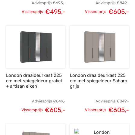
Adviesprijs
€
695,-
Adviesprijs
€
849,-
€
495,-
€
605,-
Vissersprijs
Vissersprijs
Oorspronkelijke
Huidige
Oorspronkelijke
H
prijs was:
prijs is:
prijs was:
p
€695,-.
€495,-.
€849,-.
€
London draaideurkast 225
London draaideurkast 225
cm met spiegeldeur grafiet
cm met spiegeldeur Sahara
+ artisan eiken
grijs
Adviesprijs
€
849,-
Adviesprijs
€
849,-
€
605,-
€
605,-
Vissersprijs
Vissersprijs
Oorspronkelijke
Huidige
Oorspronkelijke
H
prijs was:
prijs is:
prijs was:
p