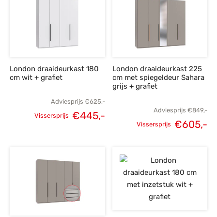
€625,-.
€445,-.
€625,-.
€
London draaideurkast 180
London draaideurkast 225
cm wit + grafiet
cm met spiegeldeur Sahara
grijs + grafiet
Adviesprijs
€
625,-
Adviesprijs
€
849,-
€
445,-
Vissersprijs
€
605,-
Oorspronkelijke
Huidige
Vissersprijs
Oorspronkelijke
H
prijs was:
prijs is:
prijs was:
p
€625,-.
€445,-.
€849,-.
€