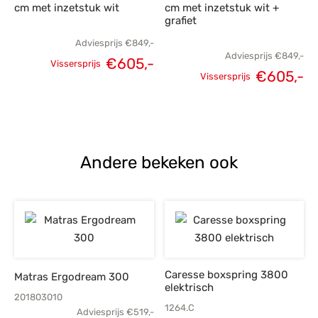
cm met inzetstuk wit
cm met inzetstuk wit +
grafiet
Adviesprijs
€
849,-
Adviesprijs
€
849,-
€
605,-
Vissersprijs
€
605,-
Oorspronkelijke
Huidige
Vissersprijs
Oorspronkelijke
H
prijs was:
prijs is:
prijs was:
p
€849,-.
€605,-.
€849,-.
€
Andere bekeken ook
Caresse boxspring 3800
Matras Ergodream 300
elektrisch
201803010
1264.C
Adviesprijs
€
519,-