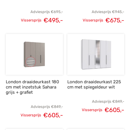
Adviesprijs
€
695,-
Adviesprijs
€
945,-
€
495,-
€
675,-
Vissersprijs
Vissersprijs
Oorspronkelijke
Huidige
Oorspronkelijke
H
prijs was:
prijs is:
prijs was:
p
€695,-.
€495,-.
€945,-.
€
London draaideurkast 180
London draaideurkast 225
cm met inzetstuk Sahara
cm met spiegeldeur wit
grijs + grafiet
Adviesprijs
€
849,-
Adviesprijs
€
849,-
€
605,-
Vissersprijs
€
605,-
Oorspronkelijke
H
Vissersprijs
Oorspronkelijke
Huidige
prijs was:
p