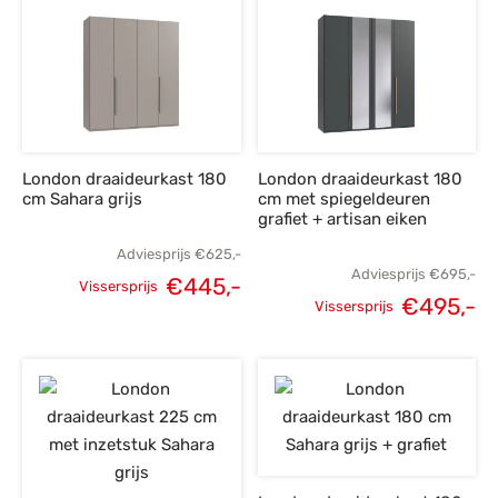
prijs was:
prijs is:
€849,-.
€
€849,-.
€605,-.
London draaideurkast 180
London draaideurkast 180
cm Sahara grijs
cm met spiegeldeuren
grafiet + artisan eiken
Adviesprijs
€
625,-
Adviesprijs
€
695,-
€
445,-
Vissersprijs
€
495,-
Oorspronkelijke
Huidige
Vissersprijs
Oorspronkelijke
H
prijs was:
prijs is:
prijs was:
p
€625,-.
€445,-.
€695,-.
€