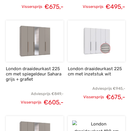
€
675,-
€
495,-
Vissersprijs
Vissersprijs
Oorspronkelijke
Huidige
Oorspronkelijke
H
prijs was:
prijs is:
prijs was:
p
€945,-.
€675,-.
€695,-.
€
London draaideurkast 225
London draaideurkast 225
cm met spiegeldeur Sahara
cm met inzetstuk wit
grijs + grafiet
Adviesprijs
€
945,-
Adviesprijs
€
849,-
€
675,-
Vissersprijs
€
605,-
Oorspronkelijke
H
Vissersprijs
Oorspronkelijke
Huidige
prijs was:
p
prijs was:
prijs is:
€945,-.
€
€849,-.
€605,-.