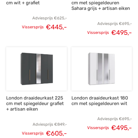
cm wit + grafiet
cm met spiegeldeuren
Sahara grijs + artisan eiken
Adviesprijs
€
625,-
Adviesprijs
€
695,-
€
445,-
Vissersprijs
€
495,-
Oorspronkelijke
Huidige
Vissersprijs
Oorspronkelijke
H
prijs was:
prijs is:
prijs was:
p
€625,-.
€445,-.
€695,-.
€
London draaideurkast 225
London draaideurkast 180
cm met spiegeldeur grafiet
cm met spiegeldeuren wit
+ artisan eiken
Adviesprijs
€
695,-
Adviesprijs
€
849,-
€
495,-
Vissersprijs
€
605,-
Oorspronkelijke
H
Vissersprijs