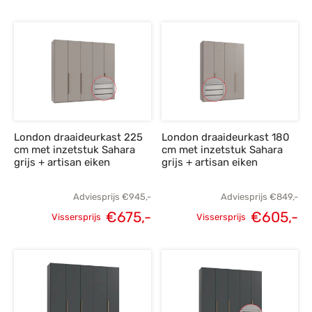
Oorspronkelijke
Huidige
prijs was:
p
prijs was:
prijs is:
€695,-.
€
€849,-.
€605,-.
London draaideurkast 225
London draaideurkast 180
cm met inzetstuk Sahara
cm met inzetstuk Sahara
grijs + artisan eiken
grijs + artisan eiken
Adviesprijs
€
945,-
Adviesprijs
€
849,-
€
675,-
€
605,-
Vissersprijs
Vissersprijs
Oorspronkelijke
Huidige
Oorspronkelijke
H
prijs was:
prijs is:
prijs was:
p
€945,-.
€675,-.
€849,-.
€