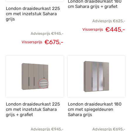
London draaideurkast 180
cm Sahara grijs + grafiet
London draaideurkast 225
cm met inzetstuk Sahara
grijs
Adviesprijs
€
625,-
€
445,-
Vissersprijs
Adviesprijs
€
945,-
Oorspronkelijke
H
€
675,-
Vissersprijs
prijs was:
p
Oorspronkelijke
Huidige
€625,-.
€
prijs was:
prijs is:
€945,-.
€675,-.
London draaideurkast 225
London draaideurkast 180
cm met inzetstuk Sahara
cm met spiegeldeuren
grijs + grafiet
Sahara grijs
Adviesprijs
€
945,-
Adviesprijs
€
695,-