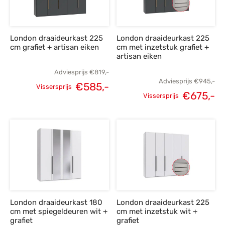
London draaideurkast 225
London draaideurkast 225
cm grafiet + artisan eiken
cm met inzetstuk grafiet +
artisan eiken
Adviesprijs
€
819,-
Adviesprijs
€
945,-
€
585,-
Vissersprijs
€
675,-
Oorspronkelijke
Huidige
Vissersprijs
Oorspronkelijke
H
prijs was:
prijs is:
prijs was:
p
€819,-.
€585,-.
€945,-.
€
London draaideurkast 180
London draaideurkast 225
cm met spiegeldeuren wit +
cm met inzetstuk wit +
grafiet
grafiet