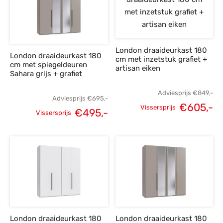
London draaideurkast 180
London draaideurkast 180
cm met inzetstuk grafiet +
cm met spiegeldeuren
artisan eiken
Sahara grijs + grafiet
Adviesprijs
€
849,-
Adviesprijs
€
695,-
€
605,-
Vissersprijs
€
495,-
Vissersprijs
Oorspronkelijke
H
Oorspronkelijke
Huidige
prijs was:
p
prijs was:
prijs is:
€849,-.
€
€695,-.
€495,-.
London draaideurkast 180
London draaideurkast 180