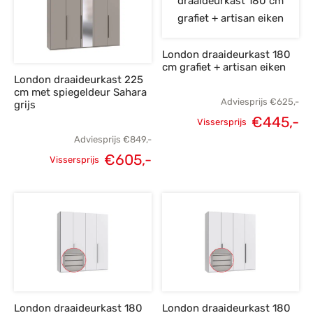
London draaideurkast 180
cm grafiet + artisan eiken
London draaideurkast 225
cm met spiegeldeur Sahara
Adviesprijs
€
625,-
grijs
€
445,-
Vissersprijs
Oorspronkelijke
H
Adviesprijs
€
849,-
€
605,-
prijs was:
p
Vissersprijs
Oorspronkelijke
Huidige
€625,-.
€
prijs was:
prijs is:
€849,-.
€605,-.
London draaideurkast 180
London draaideurkast 180