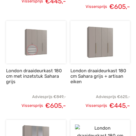
€
445,-
Vissersprijs
€
605,-
Oorspronkelijke
Huidige
Vissersprijs
Oorspronkelijke
H
prijs was:
prijs is:
prijs was:
p
€625,-.
€445,-.
€849,-.
€
London draaideurkast 180
London draaideurkast 180
cm met inzetstuk Sahara
cm Sahara grijs + artisan
grijs
eiken
Adviesprijs
€
849,-
Adviesprijs
€
625,-
€
605,-
€
445,-
Vissersprijs
Vissersprijs
Oorspronkelijke
Huidige
Oorspronkelijke
H
prijs was:
prijs is:
prijs was:
p
€849,-.
€605,-.
€625,-.
€