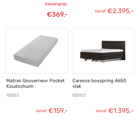
Vissersprijs
€
2.395,-
Oorspronkelijke
Vanaf
€
369,-
Huidige
prijs was:
prijs is:
€519,-.
€369,-.
Matras Gouverneur Pocket
Caresse boxspring 4650
Koudschuim
vlak
1220.C
0255.C
€
159,-
€
1.395,-
Vanaf
Vanaf