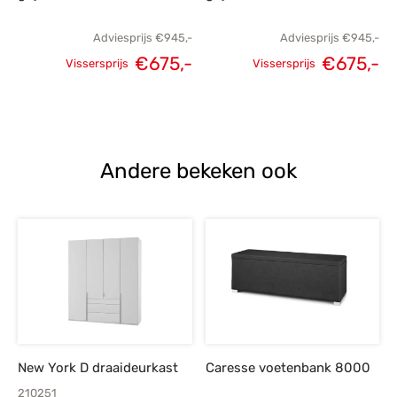
Adviesprijs
€
945,-
Adviesprijs
€
945,-
€
675,-
€
675,-
Vissersprijs
Vissersprijs
Oorspronkelijke
Huidige
Oorspronkelijke
H
prijs was:
prijs is:
prijs was:
p
€945,-.
€675,-.
€945,-.
€
Andere bekeken ook
New York D draaideurkast
Caresse voetenbank 8000
210251