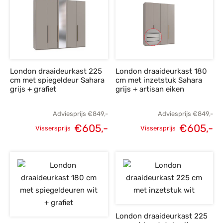
€695,-.
€495,-.
€849,-.
€
London draaideurkast 225
London draaideurkast 180
cm met spiegeldeur Sahara
cm met inzetstuk Sahara
grijs + grafiet
grijs + artisan eiken
Adviesprijs
€
849,-
Adviesprijs
€
849,-
€
605,-
€
605,-
Vissersprijs
Vissersprijs
Oorspronkelijke
Huidige
Oorspronkelijke
H
prijs was:
prijs is:
prijs was:
p
€849,-.
€605,-.
€849,-.
€
London draaideurkast 225