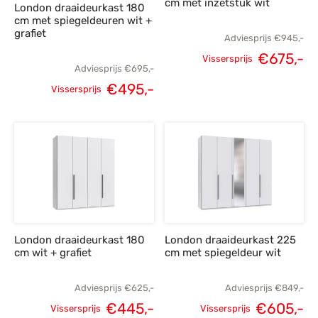
cm met inzetstuk wit
London draaideurkast 180
cm met spiegeldeuren wit +
grafiet
Adviesprijs
€
945,-
€
675,-
Vissersprijs
Adviesprijs
€
695,-
Oorspronkelijke
H
€
495,-
Vissersprijs
prijs was:
p
Oorspronkelijke
Huidige
€945,-.
€
prijs was:
prijs is:
€695,-.
€495,-.
London draaideurkast 180
London draaideurkast 225
cm wit + grafiet
cm met spiegeldeur wit
Adviesprijs
€
625,-
Adviesprijs
€
849,-
€
445,-
€
605,-
Vissersprijs
Vissersprijs