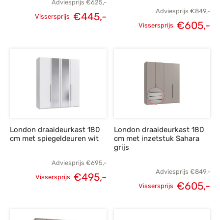
Adviesprijs
€
625,-
Adviesprijs
€
849,-
€
445,-
Vissersprijs
€
605,-
Oorspronkelijke
Huidige
Vissersprijs
Oorspronkelijke
H
prijs was:
prijs is:
prijs was:
p
€625,-.
€445,-.
€849,-.
€
London draaideurkast 180
London draaideurkast 180
cm met spiegeldeuren wit
cm met inzetstuk Sahara
grijs
Adviesprijs
€
695,-
Adviesprijs
€
849,-
€
495,-
Vissersprijs
€
605,-
Oorspronkelijke
Huidige
Vissersprijs
Oorspronkelijke
H
prijs was:
prijs is:
prijs was:
p