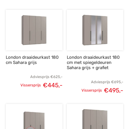
Oorspronkelijke
Huidige
Oorspronkelijke
H
prijs was:
prijs is:
prijs was:
p
€625,-.
€445,-.
€849,-.
€
London draaideurkast 180
London draaideurkast 180
cm Sahara grijs
cm met spiegeldeuren
Sahara grijs + grafiet
Adviesprijs
€
625,-
Adviesprijs
€
695,-
€
445,-
Vissersprijs
€
495,-
Oorspronkelijke
Huidige
Vissersprijs
Oorspronkelijke
H
prijs was:
prijs is:
prijs was:
p
€625,-.
€445,-.
€695,-.
€