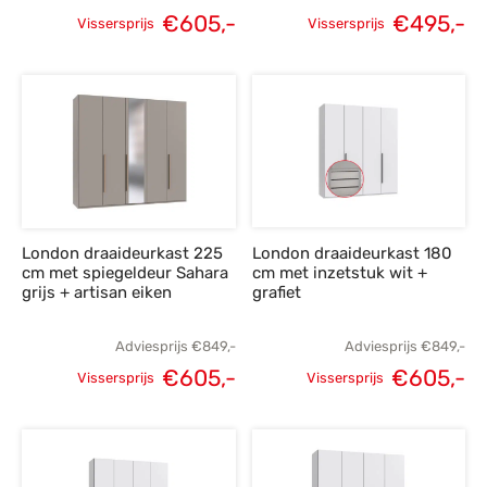
€
605,-
€
495,-
Vissersprijs
Vissersprijs
Oorspronkelijke
Huidige
Oorspronkelijke
H
prijs was:
prijs is:
prijs was:
p
€849,-.
€605,-.
€695,-.
€
London draaideurkast 225
London draaideurkast 180
cm met spiegeldeur Sahara
cm met inzetstuk wit +
grijs + artisan eiken
grafiet
Adviesprijs
€
849,-
Adviesprijs
€
849,-
€
605,-
€
605,-
Vissersprijs
Vissersprijs
Oorspronkelijke
Huidige
Oorspronkelijke
H
prijs was:
prijs is:
prijs was:
p
€849,-.
€605,-.
€849,-.
€