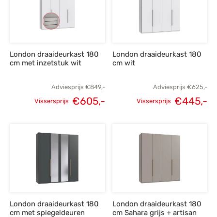
London draaideurkast 180
London draaideurkast 180
cm met inzetstuk wit
cm wit
Adviesprijs
€
849,-
Adviesprijs
€
625,-
€
605,-
€
445,-
Vissersprijs
Vissersprijs
Oorspronkelijke
Huidige
Oorspronkelijke
H
prijs was:
prijs is:
prijs was:
p
€849,-.
€605,-.
€625,-.
€
London draaideurkast 180
London draaideurkast 180
cm met spiegeldeuren
cm Sahara grijs + artisan