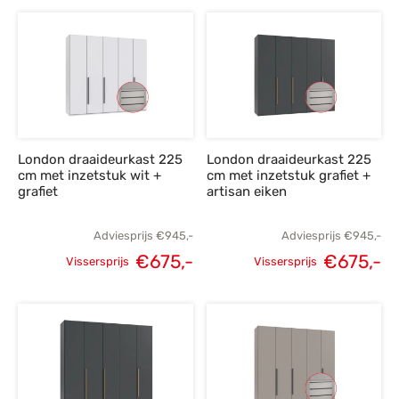
prijs was:
prijs is:
prijs was:
p
€849,-.
€605,-.
€695,-.
€
London draaideurkast 225
London draaideurkast 225
cm met inzetstuk wit +
cm met inzetstuk grafiet +
grafiet
artisan eiken
Adviesprijs
€
945,-
Adviesprijs
€
945,-
€
675,-
€
675,-
Vissersprijs
Vissersprijs
Oorspronkelijke
Huidige
Oorspronkelijke
H
prijs was:
prijs is:
prijs was:
p
€945,-.
€675,-.
€945,-.
€