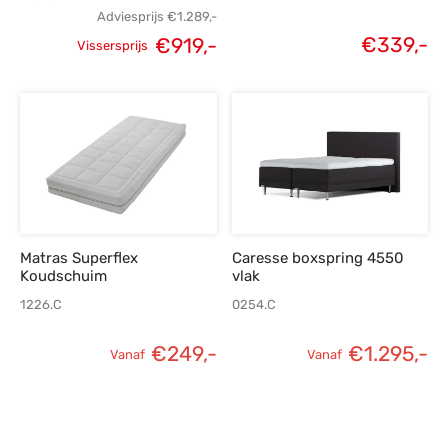
Adviesprijs
€
1.289,-
€
339,-
€
919,-
Vissersprijs
Oorspronkelijke
Huidige
prijs was:
prijs is:
€1.289,-.
€919,-.
Matras Superflex
Caresse boxspring 4550
Koudschuim
vlak
1226.C
0254.C
€
249,-
€
1.295,-
Vanaf
Vanaf