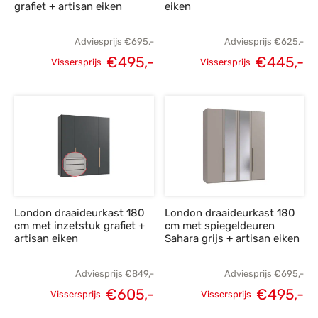
grafiet + artisan eiken
eiken
Adviesprijs
€
695,-
Adviesprijs
€
625,-
€
495,-
€
445,-
Vissersprijs
Vissersprijs
Oorspronkelijke
Huidige
Oorspronkelijke
H
prijs was:
prijs is:
prijs was:
p
€695,-.
€495,-.
€625,-.
€
London draaideurkast 180
London draaideurkast 180
cm met inzetstuk grafiet +
cm met spiegeldeuren
artisan eiken
Sahara grijs + artisan eiken
Adviesprijs
€
849,-
Adviesprijs
€
695,-
€
605,-
€
495,-
Vissersprijs
Vissersprijs
Oorspronkelijke
Huidige
Oorspronkelijke
H