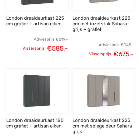
London draaideurkast 225
London draaideurkast 225
cm grafiet + artisan eiken
cm met inzetstuk Sahara
grijs + grafiet
Adviesprijs
€
819,-
Adviesprijs
€
945,-
€
585,-
Vissersprijs
€
675,-
Oorspronkelijke
Huidige
Vissersprijs
Oorspronkelijke
H
prijs was:
prijs is:
prijs was:
p
€819,-.
€585,-.
€945,-.
€
London draaideurkast 180
London draaideurkast 225
cm grafiet + artisan eiken
cm met spiegeldeur Sahara
grijs