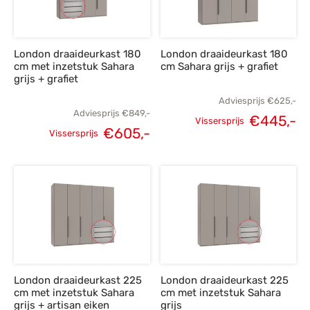
London draaideurkast 180
London draaideurkast 180
cm met inzetstuk Sahara
cm Sahara grijs + grafiet
grijs + grafiet
Adviesprijs
€
625,-
Adviesprijs
€
849,-
€
445,-
Vissersprijs
€
605,-
Oorspronkelijke
H
Vissersprijs
Oorspronkelijke
Huidige
prijs was:
p
prijs was:
prijs is:
€625,-.
€
€849,-.
€605,-.
London draaideurkast 225
London draaideurkast 225
cm met inzetstuk Sahara
cm met inzetstuk Sahara
grijs + artisan eiken
grijs