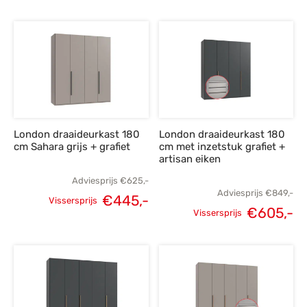
Oorspronkelijke
Huidige
prijs was:
p
prijs was:
prijs is:
€945,-.
€
€695,-.
€495,-.
London draaideurkast 180
London draaideurkast 180
cm Sahara grijs + grafiet
cm met inzetstuk grafiet +
artisan eiken
Adviesprijs
€
625,-
Adviesprijs
€
849,-
€
445,-
Vissersprijs
€
605,-
Oorspronkelijke
Huidige
Vissersprijs
Oorspronkelijke
H
prijs was:
prijs is:
prijs was:
p
€625,-.
€445,-.
€849,-.
€