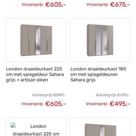
€
605,-
€
675,-
Vissersprijs
Vissersprijs
Oorspronkelijke
Huidige
Oorspronkelijke
H
prijs was:
prijs is:
prijs was:
p
€849,-.
€605,-.
€945,-.
€
London draaideurkast 225
London draaideurkast 180
cm met spiegeldeur Sahara
cm met spiegeldeuren
grijs + artisan eiken
Sahara grijs
Adviesprijs
€
849,-
Adviesprijs
€
695,-
€
605,-
€
495,-
Vissersprijs
Vissersprijs
Oorspronkelijke
Huidige
Oorspronkelijke
H
prijs was:
prijs is:
prijs was:
p
€849,-.
€605,-.
€695,-.
€