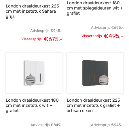
London draaideurkast 180
London draaideurkast 225
cm met spiegeldeuren wit +
cm met inzetstuk Sahara
grafiet
grijs
Adviesprijs
€
695,-
Adviesprijs
€
945,-
€
495,-
Vissersprijs
€
675,-
Vissersprijs
Oorspronkelijke
H
Oorspronkelijke
Huidige
prijs was:
p
prijs was:
prijs is:
€695,-.
€
€945,-.
€675,-.
London draaideurkast 180
London draaideurkast 225
cm met inzetstuk wit +
cm met inzetstuk grafiet +
grafiet
artisan eiken
Adviesprijs
€
849,-
Adviesprijs
€
945,-