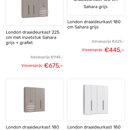
London draaideurkast 180
cm Sahara grijs
London draaideurkast 225
cm met inzetstuk Sahara
Adviesprijs
€
625,-
grijs + grafiet
€
445,-
Vissersprijs
Oorspronkelijke
H
Adviesprijs
€
945,-
€
675,-
prijs was:
p
Vissersprijs
Oorspronkelijke
Huidige
€625,-.
€
prijs was:
prijs is:
€945,-.
€675,-.
London draaideurkast 180
London draaideurkast 180