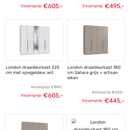
€
605,-
€
495,-
Vissersprijs
Vissersprijs
Oorspronkelijke
Huidige
Oorspronkelijke
H
prijs was:
prijs is:
prijs was:
p
€849,-.
€605,-.
€695,-.
€
London draaideurkast 225
London draaideurkast 180
cm met spiegeldeur wit
cm Sahara grijs + artisan
eiken
Adviesprijs
€
849,-
Adviesprijs
€
625,-
€
605,-
Vissersprijs
€
445,-
Oorspronkelijke
Huidige
Vissersprijs
Oorspronkelijke
H
prijs was:
prijs is:
prijs was:
p
€849,-.
€605,-.
€625,-.
€