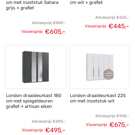
cm met inzetstuk Sahara
cm wit + grafiet
grijs + grafiet
Adviesprijs
€
625,-
Adviesprijs
€
849,-
€
445,-
Vissersprijs
€
605,-
Oorspronkelijke
H
Vissersprijs
Oorspronkelijke
Huidige
prijs was:
p
prijs was:
prijs is:
€625,-.
€
€849,-.
€605,-.
London draaideurkast 180
London draaideurkast 225
cm met spiegeldeuren
cm met inzetstuk wit
grafiet + artisan eiken
Adviesprijs
€
945,-
Adviesprijs
€
695,-
€
675,-
Vissersprijs
€
495,-
Oorspronkelijke
H
Vissersprijs