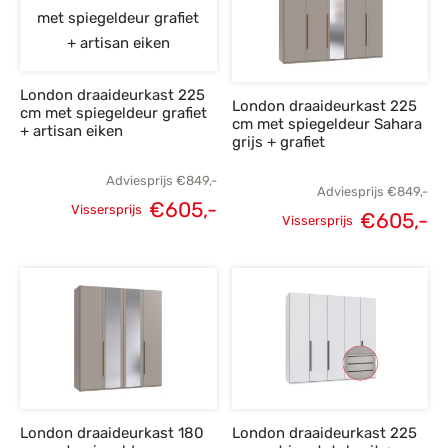
London draaideurkast 225
London draaideurkast 225
cm met spiegeldeur grafiet
cm met spiegeldeur Sahara
+ artisan eiken
grijs + grafiet
Adviesprijs
€
849,-
Adviesprijs
€
849,-
€
605,-
Vissersprijs
€
605,-
Vissersprijs
Oorspronkelijke
Huidige
Oorspronkelijke
H
prijs was:
prijs is:
prijs was:
p
€849,-.
€605,-.
€849,-.
€
London draaideurkast 180
London draaideurkast 225