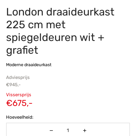
London draaideurkast
s
amerbank
eubelen
table
planken
en Toonmodellen
bekleding
dex PVC
et- en montageservice
225 cm met
programma’s
nmeubelen
ichting toonmodel
ett PVC
spiegeldeuren wit +
chting
grafiet
ratie
Moderne draaideurkast
modellen
Adviesprijs
€
945,-
Oorspronkelijke
Vissersprijs
prijs was:
Huidige
€
675,-
€945,-.
prijs is:
Hoeveelheid:
€675,-.