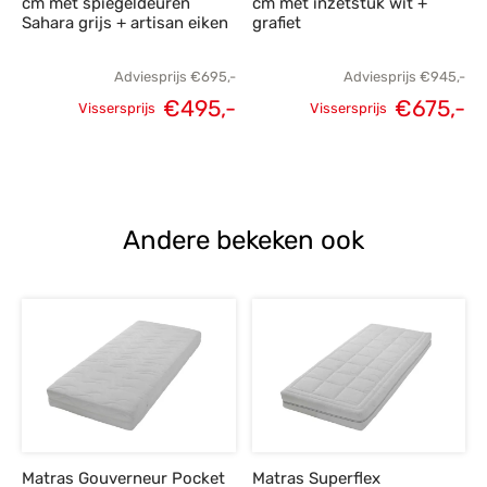
cm met spiegeldeuren
cm met inzetstuk wit +
Sahara grijs + artisan eiken
grafiet
Adviesprijs
€
695,-
Adviesprijs
€
945,-
€
495,-
€
675,-
Vissersprijs
Vissersprijs
Oorspronkelijke
Huidige
Oorspronkelijke
H
prijs was:
prijs is:
prijs was:
p
€695,-.
€495,-.
€945,-.
€
Andere bekeken ook
Matras Gouverneur Pocket
Matras Superflex