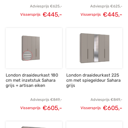
Adviesprijs
€
625,-
Adviesprijs
€
625,-
€
445,-
€
445,-
Vissersprijs
Vissersprijs
Oorspronkelijke
Huidige
Oorspronkelijke
H
prijs was:
prijs is:
prijs was:
p
€625,-.
€445,-.
€625,-.
€
London draaideurkast 180
London draaideurkast 225
cm met inzetstuk Sahara
cm met spiegeldeur Sahara
grijs + artisan eiken
grijs
Adviesprijs
€
849,-
Adviesprijs
€
849,-
€
605,-
€
605,-
Vissersprijs
Vissersprijs
Oorspronkelijke
Huidige
Oorspronkelijke
H
prijs was:
prijs is:
prijs was:
p