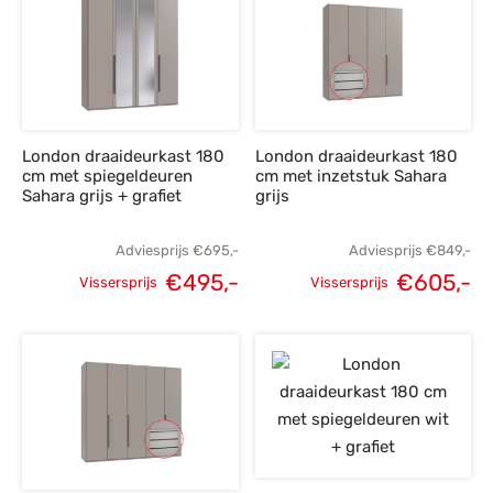
€849,-.
€605,-.
€849,-.
€
London draaideurkast 180
London draaideurkast 180
cm met spiegeldeuren
cm met inzetstuk Sahara
Sahara grijs + grafiet
grijs
Adviesprijs
€
695,-
Adviesprijs
€
849,-
€
495,-
€
605,-
Vissersprijs
Vissersprijs
Oorspronkelijke
Huidige
Oorspronkelijke
H
prijs was:
prijs is:
prijs was:
p
€695,-.
€495,-.
€849,-.
€