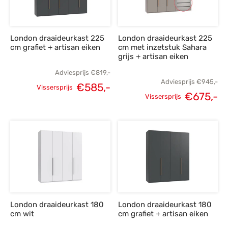
London draaideurkast 225
London draaideurkast 225
cm grafiet + artisan eiken
cm met inzetstuk Sahara
grijs + artisan eiken
Adviesprijs
€
819,-
Adviesprijs
€
945,-
€
585,-
Vissersprijs
€
675,-
Oorspronkelijke
Huidige
Vissersprijs
Oorspronkelijke
H
prijs was:
prijs is:
prijs was:
p
€819,-.
€585,-.
€945,-.
€
London draaideurkast 180
London draaideurkast 180
cm wit
cm grafiet + artisan eiken