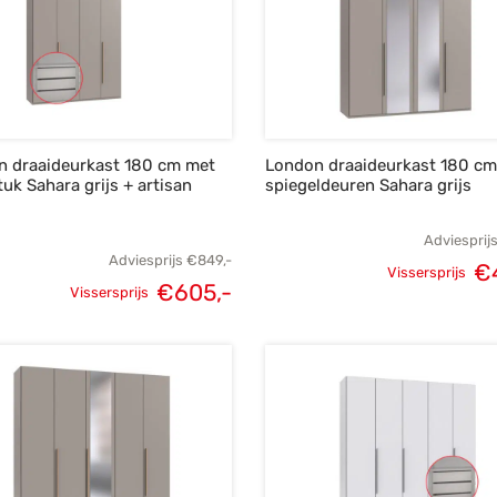
n draaideurkast 180 cm met
London draaideurkast 180 c
tuk Sahara grijs + artisan
spiegeldeuren Sahara grijs
Adviesprij
Adviesprijs
€
849,-
€
Vissersprijs
€
605,-
Oorspronke
Vissersprijs
Oorspronkelijke
Huidige
prij
prijs was:
prijs is:
€6
€849,-.
€605,-.