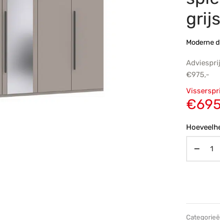
grij
Moderne d
Adviespri
€
975,-
Oorsp
Visserspr
prijs
€
695
€975,
Hoeveelhe
Categorie