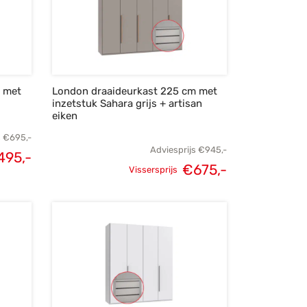
m met
London draaideurkast 225 cm met
inzetstuk Sahara grijs + artisan
eiken
s
€
695,-
Adviesprijs
€
945,-
495,-
€
675,-
lijke
Huidige
Vissersprijs
Oorspronkelijke
Huidige
s was:
prijs is:
prijs was:
prijs is:
95,-.
€495,-.
€945,-.
€675,-.