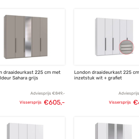
Oorspronkelijke
Huidige
Oorspronk
prijs was:
prijs is:
prij
€695,-.
€495,-.
€
n draaideurkast 225 cm met
London draaideurkast 225 c
ldeur Sahara grijs
inzetstuk wit + grafiet
Adviesprijs
€
849,-
Adviesprij
€
605,-
€
Vissersprijs
Vissersprijs
Oorspronkelijke
Huidige
Oorspronk
prijs was:
prijs is:
prij
€849,-.
€605,-.
€