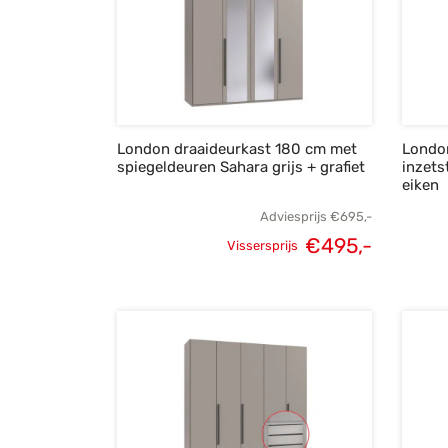
London draaideurkast 180 cm met
Londo
spiegeldeuren Sahara grijs + grafiet
inzets
eiken
Adviesprijs
€
695,-
€
495,-
Vissersprijs
Oorspronkelijke
Huidige
prijs was:
prijs is:
€695,-.
€495,-.