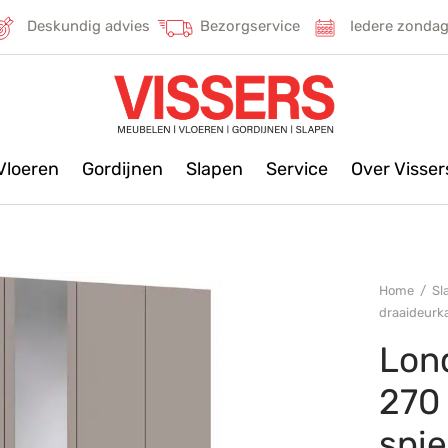
Deskundig advies
Bezorgservice
Iedere zonda
Vloeren
Gordijnen
Slapen
Service
Over Visse
Home
/
Sl
draaideurka
Lon
270
spi