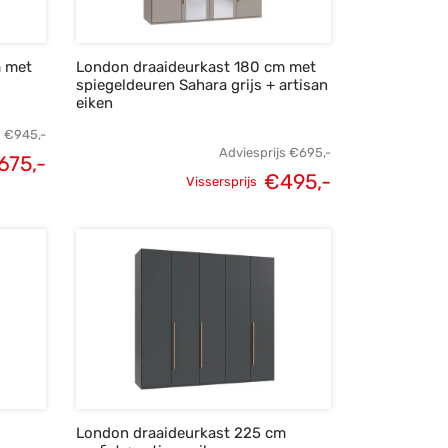
m met
London draaideurkast 180 cm met
spiegeldeuren Sahara grijs + artisan
eiken
s
€
945,-
Adviesprijs
€
695,-
675,-
€
495,-
elijke
Huidige
Vissersprijs
Oorspronkelijke
Huidige
s was:
prijs is:
prijs was:
prijs is:
945,-.
€675,-.
€695,-.
€495,-.
London draaideurkast 225 cm