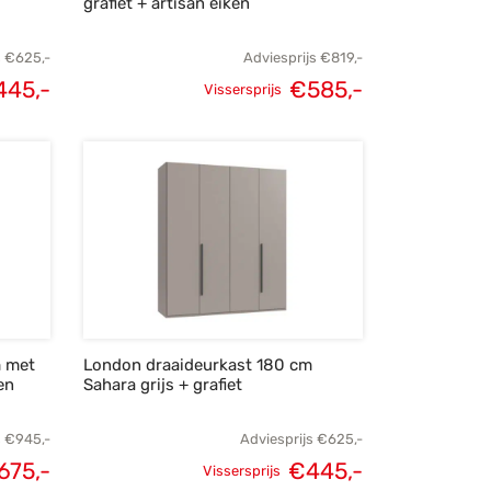
grafiet + artisan eiken
s
€
625,-
Adviesprijs
€
819,-
445,-
€
585,-
Vissersprijs
lijke
Huidige
Oorspronkelijke
Huidige
s was:
prijs is:
prijs was:
prijs is:
25,-.
€445,-.
€819,-.
€585,-.
m met
London draaideurkast 180 cm
en
Sahara grijs + grafiet
s
€
945,-
Adviesprijs
€
625,-
675,-
€
445,-
Vissersprijs