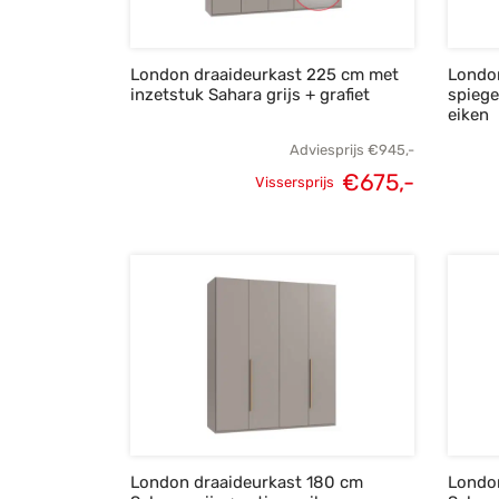
London draaideurkast 225 cm met
Londo
inzetstuk Sahara grijs + grafiet
spiege
eiken
Adviesprijs
€
945,-
€
675,-
Vissersprijs
Oorspronkelijke
Huidige
prijs was:
prijs is:
€945,-.
€675,-.
London draaideurkast 180 cm
Londo