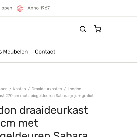
g open
Anno 1967
rs Meubelen
Contact
apen
/
Kasten
/
Draaideurkasten
/
London
st 270 cm met spiegeldeuren Sahara grijs + grafiet
don draaideurkast
 cm met
egeldeuren Sahara