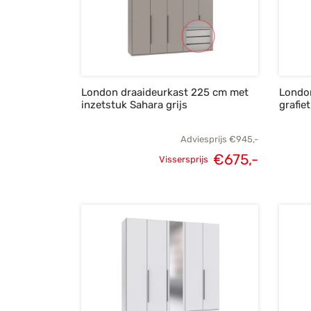
London draaideurkast 225 cm met
London
inzetstuk Sahara grijs
grafiet
Adviesprijs
€
945,-
€
675,-
Vissersprijs
Oorspronkelijke
Huidige
prijs was:
prijs is:
€945,-.
€675,-.