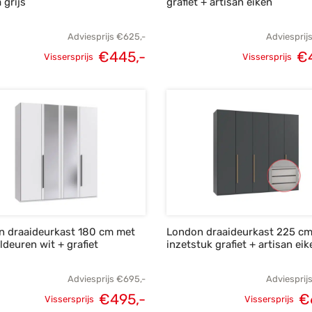
 grijs
grafiet + artisan eiken
Adviesprijs
€
625,-
Adviesprij
€
445,-
€
Vissersprijs
Vissersprijs
Oorspronkelijke
Huidige
Oorspronke
prijs was:
prijs is:
prij
€625,-.
€445,-.
€6
n draaideurkast 180 cm met
London draaideurkast 225 c
ldeuren wit + grafiet
inzetstuk grafiet + artisan eik
Adviesprijs
€
695,-
Adviesprij
€
495,-
€
Vissersprijs
Vissersprijs