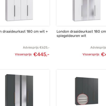
 draaideurkast 180 cm wit +
London draaideurkast 180 c
spiegeldeuren wit
Adviesprijs
€
625,-
Adviesprij
€
445,-
€
Vissersprijs
Vissersprijs
Oorspronkelijke
Huidige
Oorspronke
prijs was:
prijs is:
prij
€625,-.
€445,-.
€6