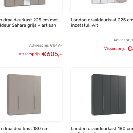
n draaideurkast 225 cm met
London draaideurkast 225 c
ldeur Sahara grijs + artisan
inzetstuk wit
Adviesprij
Adviesprijs
€
849,-
€
Vissersprijs
€
605,-
Oorspronk
Vissersprijs
Oorspronkelijke
Huidige
prij
prijs was:
prijs is:
€
€849,-.
€605,-.
n draaideurkast 180 cm
London draaideurkast 180 cm