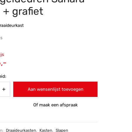
s + grafiet
raaideurkast
js
ronkelijke
ijs
 was:
Huidige
,-
-.
prijs is:
id:
€695,-.
Aan wensenlijst toevoegen
Of maak een afspraak
ën:
Draaideurkasten
,
Kasten
,
Slapen