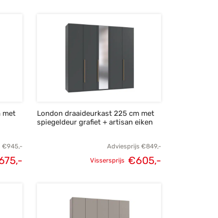
elijke
Huidige
Oorspronkelijke
Huidige
s was:
prijs is:
prijs was:
prijs is:
945,-.
€675,-.
€625,-.
€445,-.
m met
London draaideurkast 225 cm met
spiegeldeur grafiet + artisan eiken
s
€
945,-
Adviesprijs
€
849,-
675,-
€
605,-
Vissersprijs
elijke
Huidige
Oorspronkelijke
Huidige
s was:
prijs is:
prijs was:
prijs is:
945,-.
€675,-.
€849,-.
€605,-.