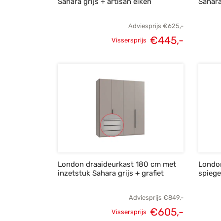
Sahara grijs + artisan eiken
Sahara
Adviesprijs
€
625,-
€
445,-
Vissersprijs
Oorspronkelijke
Huidige
prijs was:
prijs is:
€625,-.
€445,-.
London draaideurkast 180 cm met
Londo
inzetstuk Sahara grijs + grafiet
spiege
Adviesprijs
€
849,-
€
605,-
Vissersprijs