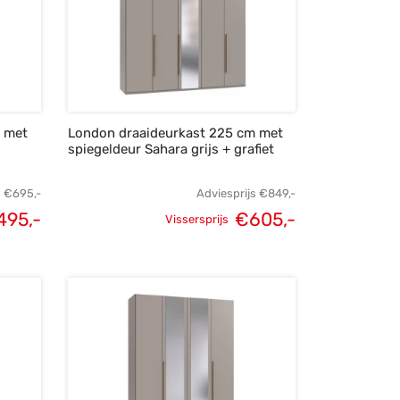
m met
London draaideurkast 225 cm met
spiegeldeur Sahara grijs + grafiet
s
€
695,-
Adviesprijs
€
849,-
495,-
€
605,-
Vissersprijs
lijke
Huidige
Oorspronkelijke
Huidige
s was:
prijs is:
prijs was:
prijs is:
95,-.
€495,-.
€849,-.
€605,-.