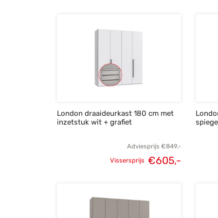
Oorspronkelijke
Huidige
prijs was:
prijs is:
€849,-.
€605,-.
London draaideurkast 180 cm met
Londo
inzetstuk wit + grafiet
spiege
Adviesprijs
€
849,-
€
605,-
Vissersprijs
Oorspronkelijke
Huidige
prijs was:
prijs is:
€849,-.
€605,-.