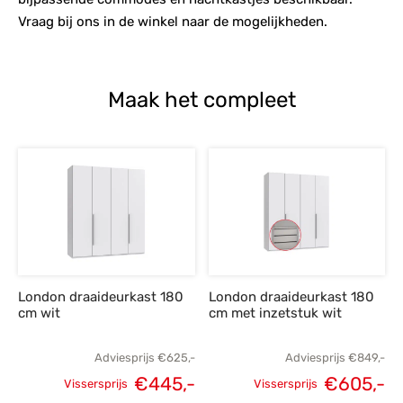
Vraag bij ons in de winkel naar de mogelijkheden.
Maak het compleet
London draaideurkast 180
London draaideurkast 180
cm wit
cm met inzetstuk wit
Adviesprijs
€
625,-
Adviesprijs
€
849,-
€
445,-
€
605,-
Vissersprijs
Vissersprijs
Oorspronkelijke
Huidige
Oorspronkelijke
H