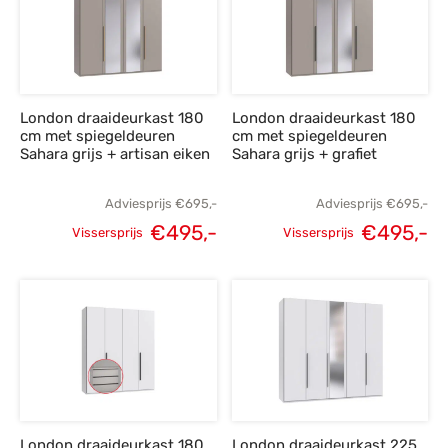
London draaideurkast 180
London draaideurkast 180
cm met spiegeldeuren
cm met spiegeldeuren
Sahara grijs + artisan eiken
Sahara grijs + grafiet
Adviesprijs
€
695,-
Adviesprijs
€
695,-
€
495,-
€
495,-
Vissersprijs
Vissersprijs
Oorspronkelijke
Huidige
Oorspronkelijke
H
prijs was:
prijs is:
prijs was:
p
€695,-.
€495,-.
€695,-.
€
London draaideurkast 180
London draaideurkast 225