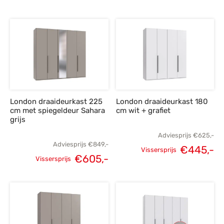
Oorspronkelijke
Huidige
prijs was:
p
prijs was:
prijs is:
€819,-.
€
€849,-.
€605,-.
London draaideurkast 225
London draaideurkast 180
cm met spiegeldeur Sahara
cm wit + grafiet
grijs
Adviesprijs
€
625,-
Adviesprijs
€
849,-
€
445,-
Vissersprijs
€
605,-
Oorspronkelijke
H
Vissersprijs
Oorspronkelijke
Huidige
prijs was:
p
prijs was:
prijs is:
€625,-.
€
€849,-.
€605,-.