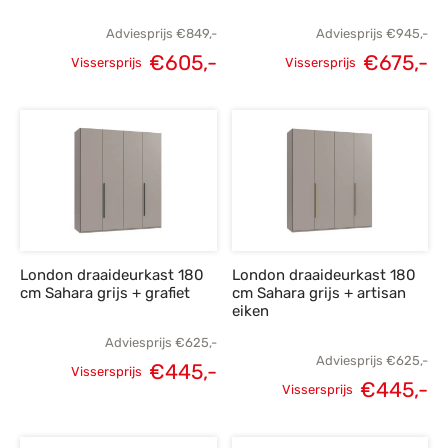
Adviesprijs
€
849,-
Adviesprijs
€
945,-
€
605,-
€
675,-
Vissersprijs
Vissersprijs
Oorspronkelijke
Huidige
Oorspronkelijke
H
prijs was:
prijs is:
prijs was:
p
€849,-.
€605,-.
€945,-.
€
London draaideurkast 180
London draaideurkast 180
cm Sahara grijs + grafiet
cm Sahara grijs + artisan
eiken
Adviesprijs
€
625,-
Adviesprijs
€
625,-
€
445,-
Vissersprijs
€
445,-
Oorspronkelijke
Huidige
Vissersprijs
Oorspronkelijke
H
prijs was:
prijs is:
prijs was:
p