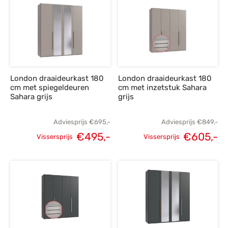
€625,-.
€445,-.
€625,-.
€
London draaideurkast 180
London draaideurkast 180
cm met spiegeldeuren
cm met inzetstuk Sahara
Sahara grijs
grijs
Adviesprijs
€
695,-
Adviesprijs
€
849,-
€
495,-
€
605,-
Vissersprijs
Vissersprijs
Oorspronkelijke
Huidige
Oorspronkelijke
H
prijs was:
prijs is:
prijs was:
p
€695,-.
€495,-.
€849,-.
€