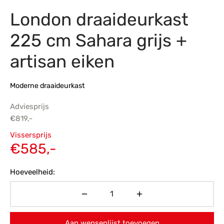
London draaideurkast
s
amerbank
eubelen
table
planken
en Toonmodellen
bekleding
dex PVC
et- en montageservice
225 cm Sahara grijs +
programma’s
nmeubelen
ichting toonmodel
ett PVC
artisan eiken
chting
Moderne draaideurkast
ratie
Adviesprijs
modellen
€
819,-
Oorspronkelijke
Vissersprijs
prijs was:
Huidige
€
585,-
€819,-.
prijs is:
Hoeveelheid:
€585,-.
Aan wensenlijst toevoegen