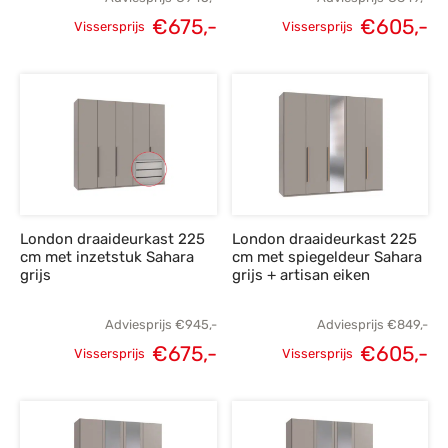
€
675,-
€
605,-
Vissersprijs
Vissersprijs
Oorspronkelijke
Huidige
Oorspronkelijke
H
prijs was:
prijs is:
prijs was:
p
€945,-.
€675,-.
€849,-.
€
London draaideurkast 225
London draaideurkast 225
cm met inzetstuk Sahara
cm met spiegeldeur Sahara
grijs
grijs + artisan eiken
Adviesprijs
€
945,-
Adviesprijs
€
849,-
€
675,-
€
605,-
Vissersprijs
Vissersprijs
Oorspronkelijke
Huidige
Oorspronkelijke
H
prijs was:
prijs is:
prijs was:
p
€945,-.
€675,-.
€849,-.
€