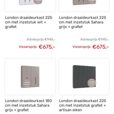
London draaideurkast 225
London draaideurkast 225
cm met inzetstuk wit +
cm met inzetstuk Sahara
grafiet
grijs + grafiet
Adviesprijs
€
945,-
Adviesprijs
€
945,-
€
675,-
€
675,-
Vissersprijs
Vissersprijs
Oorspronkelijke
Huidige
Oorspronkelijke
H
prijs was:
prijs is:
prijs was:
p
€945,-.
€675,-.
€945,-.
€
London draaideurkast 180
London draaideurkast 225
cm met inzetstuk Sahara
cm met inzetstuk grafiet +
grijs + grafiet
artisan eiken