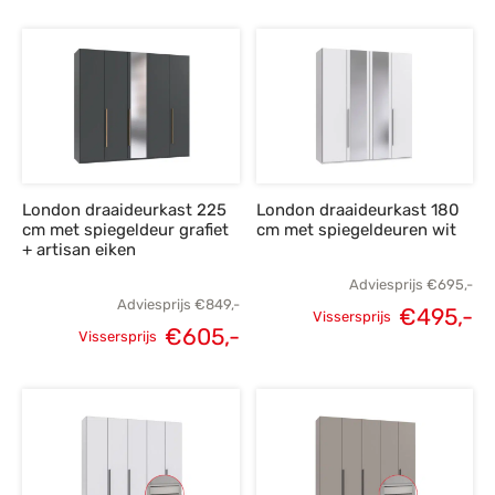
prijs was:
prijs is:
prijs was:
p
€625,-.
€445,-.
€849,-.
€
London draaideurkast 225
London draaideurkast 180
cm met spiegeldeur grafiet
cm met spiegeldeuren wit
+ artisan eiken
Adviesprijs
€
695,-
Adviesprijs
€
849,-
€
495,-
Vissersprijs
€
605,-
Oorspronkelijke
H
Vissersprijs
Oorspronkelijke
Huidige
prijs was:
p
prijs was:
prijs is:
€695,-.
€
€849,-.
€605,-.