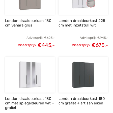
London draaideurkast 180
London draaideurkast 225
cm Sahara grijs
cm met inzetstuk wit
Adviesprijs
€
625,-
Adviesprijs
€
945,-
€
445,-
€
675,-
Vissersprijs
Vissersprijs
Oorspronkelijke
Huidige
Oorspronkelijke
H
prijs was:
prijs is:
prijs was:
p
€625,-.
€445,-.
€945,-.
€
London draaideurkast 180
London draaideurkast 180
cm met spiegeldeuren wit +
cm grafiet + artisan eiken
grafiet