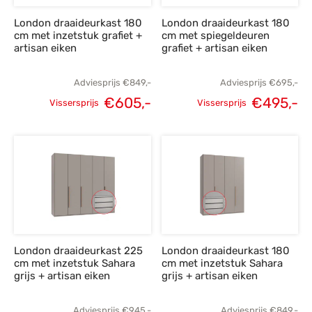
London draaideurkast 180
London draaideurkast 180
cm met inzetstuk grafiet +
cm met spiegeldeuren
artisan eiken
grafiet + artisan eiken
Adviesprijs
€
849,-
Adviesprijs
€
695,-
€
605,-
€
495,-
Vissersprijs
Vissersprijs
Oorspronkelijke
Huidige
Oorspronkelijke
H
prijs was:
prijs is:
prijs was:
p
€849,-.
€605,-.
€695,-.
€
London draaideurkast 225
London draaideurkast 180
cm met inzetstuk Sahara
cm met inzetstuk Sahara
grijs + artisan eiken
grijs + artisan eiken
Adviesprijs
€
945,-
Adviesprijs
€
849,-