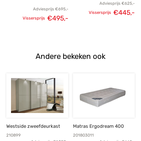
Adviesprijs
€
625,-
Adviesprijs
€
695,-
€
445,-
Vissersprijs
€
495,-
Oorspronkelijke
H
Vissersprijs
Oorspronkelijke
Huidige
prijs was:
p
prijs was:
prijs is:
€625,-.
€
€695,-.
€495,-.
Andere bekeken ook
Westside zweefdeurkast
Matras Ergodream 400
210899
201803011