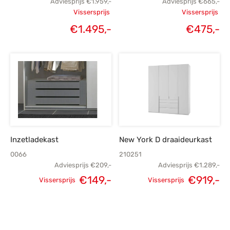
Adviesprijs
€
1.959,-
Adviesprijs
€
665,-
Vissersprijs
Vissersprijs
Oorspronkelijke
Oorspronk
€
1.495,-
€
475,-
Huidige
H
prijs was:
prij
prijs is:
p
€1.959,-.
€
€1.495,-.
€
Inzetladekast
New York D draaideurkast
0066
210251
Adviesprijs
€
209,-
Adviesprijs
€
1.289,-
€
149,-
€
919,-
Vissersprijs
Vissersprijs
Oorspronkelijke
Huidige
Oorspronkelijke
H
prijs was:
prijs is:
prijs was:
p
€209,-.
€149,-.
€1.289,-.
€