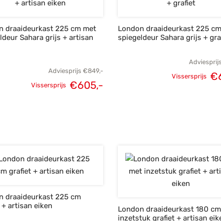
n draaideurkast 225 cm met
London draaideurkast 225 c
ldeur Sahara grijs + artisan
spiegeldeur Sahara grijs + gra
Adviesprij
Adviesprijs
€
849,-
€
Vissersprijs
€
605,-
Oorspronke
Vissersprijs
Oorspronkelijke
Huidige
prij
prijs was:
prijs is:
€8
€849,-.
€605,-.
n draaideurkast 225 cm
t + artisan eiken
London draaideurkast 180 c
inzetstuk grafiet + artisan eik