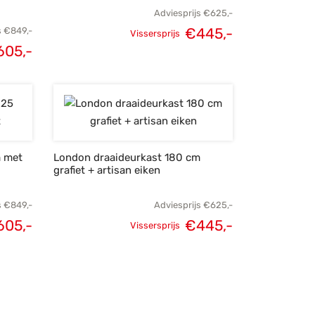
Adviesprijs
€
625,-
€
445,-
s
€
849,-
Vissersprijs
Oorspronkelijke
Huidige
605,-
lijke
Huidige
prijs was:
prijs is:
s was:
prijs is:
€625,-.
€445,-.
49,-.
€605,-.
m met
London draaideurkast 180 cm
grafiet + artisan eiken
s
€
849,-
Adviesprijs
€
625,-
605,-
€
445,-
Vissersprijs
lijke
Huidige
Oorspronkelijke
Huidige
s was:
prijs is:
prijs was:
prijs is:
49,-.
€605,-.
€625,-.
€445,-.