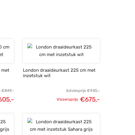
Oorspronkelijke
Huidige
s was:
prijs is:
prijs was:
prijs is:
49,-.
€605,-.
€695,-.
€495,-.
m met
London draaideurkast 225 cm met
inzetstuk wit
s
€
849,-
Adviesprijs
€
945,-
605,-
€
675,-
Vissersprijs
lijke
Huidige
Oorspronkelijke
Huidige
s was:
prijs is:
prijs was:
prijs is:
49,-.
€605,-.
€945,-.
€675,-.