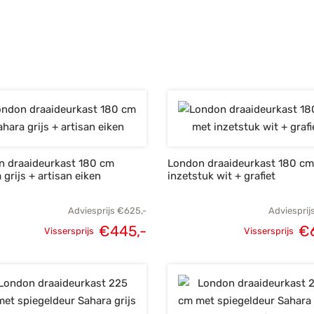
Oorspronkelijke
Huidige
prij
prijs was:
prijs is:
€8
€945,-.
€675,-.
n draaideurkast 180 cm
London draaideurkast 180 c
 grijs + artisan eiken
inzetstuk wit + grafiet
Adviesprijs
€
625,-
Adviesprij
€
445,-
€
Vissersprijs
Vissersprijs
Oorspronkelijke
Huidige
Oorspronke
prijs was:
prijs is:
prij
€625,-.
€445,-.
€8