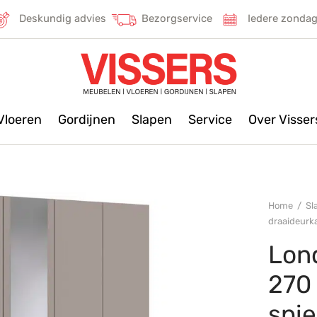
Deskundig advies
Bezorgservice
Iedere zonda
Vloeren
Gordijnen
Slapen
Service
Over Visse
Home
/
Sl
draaideurk
Lon
270
spi