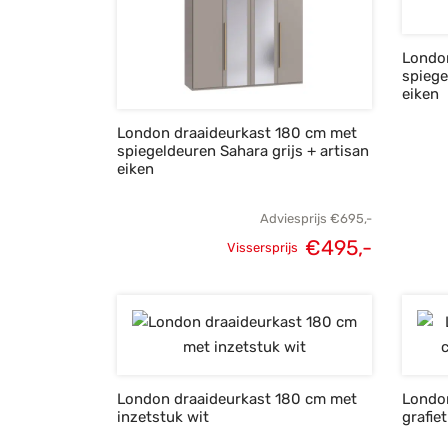
Londo
spiege
eiken
London draaideurkast 180 cm met
spiegeldeuren Sahara grijs + artisan
eiken
Adviesprijs
€
695,-
€
495,-
Vissersprijs
Oorspronkelijke
Huidige
prijs was:
prijs is:
€695,-.
€495,-.
London draaideurkast 180 cm met
Londo
inzetstuk wit
grafie