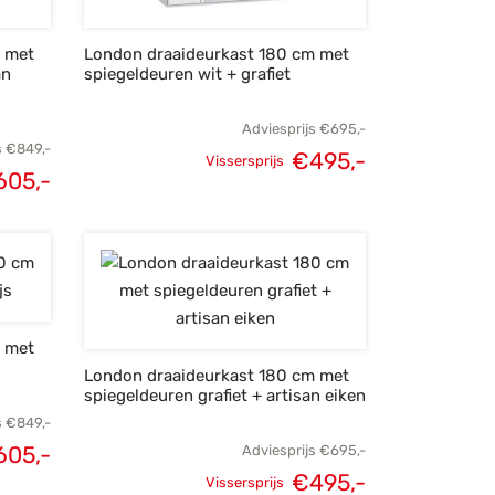
m met
London draaideurkast 180 cm met
an
spiegeldeuren wit + grafiet
Adviesprijs
€
695,-
s
€
849,-
€
495,-
Vissersprijs
605,-
Oorspronkelijke
Huidige
lijke
Huidige
prijs was:
prijs is:
s was:
prijs is:
€695,-.
€495,-.
49,-.
€605,-.
m met
London draaideurkast 180 cm met
spiegeldeuren grafiet + artisan eiken
s
€
849,-
605,-
Adviesprijs
€
695,-
lijke
Huidige
€
495,-
Vissersprijs