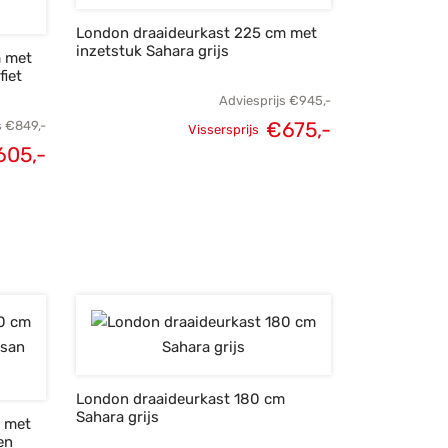
London draaideurkast 225 cm met
inzetstuk Sahara grijs
m met
fiet
Adviesprijs
€
945,-
€
675,-
s
€
849,-
Vissersprijs
Oorspronkelijke
Huidige
605,-
lijke
Huidige
prijs was:
prijs is:
s was:
prijs is:
€945,-.
€675,-.
49,-.
€605,-.
London draaideurkast 180 cm
Sahara grijs
m met
en