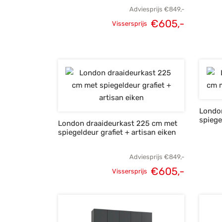
Adviesprijs
€
849,-
€
605,-
Vissersprijs
Oorspronkelijke
Huidige
prijs was:
prijs is:
€849,-.
€605,-.
Londo
spiege
London draaideurkast 225 cm met
spiegeldeur grafiet + artisan eiken
Adviesprijs
€
849,-
€
605,-
Vissersprijs
Oorspronkelijke
Huidige
prijs was:
prijs is:
€849,-.
€605,-.