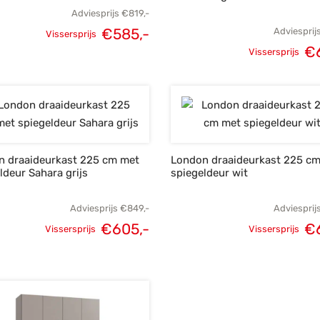
Adviesprijs
€
819,-
€
585,-
Adviesprij
Vissersprijs
Oorspronkelijke
Huidige
€
Vissersprijs
Oorspronke
prijs was:
prijs is:
prij
€819,-.
€585,-.
€8
n draaideurkast 225 cm met
London draaideurkast 225 c
ldeur Sahara grijs
spiegeldeur wit
Adviesprijs
€
849,-
Adviesprij
€
605,-
€
Vissersprijs
Vissersprijs
Oorspronkelijke
Huidige
Oorspronke
prijs was:
prijs is:
prij
€849,-.
€605,-.
€8