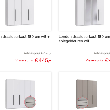
 draaideurkast 180 cm wit +
London draaideurkast 180 c
spiegeldeuren wit
Adviesprijs
€
625,-
Adviesprij
€
445,-
€
Vissersprijs
Vissersprijs
Oorspronkelijke
Huidige
Oorspronke
prijs was:
prijs is:
prij
€625,-.
€445,-.
€6