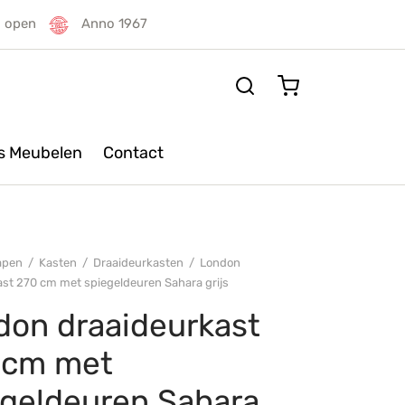
g open
Anno 1967
rs Meubelen
Contact
apen
/
Kasten
/
Draaideurkasten
/
London
ast 270 cm met spiegeldeuren Sahara grijs
don draaideurkast
 cm met
egeldeuren Sahara