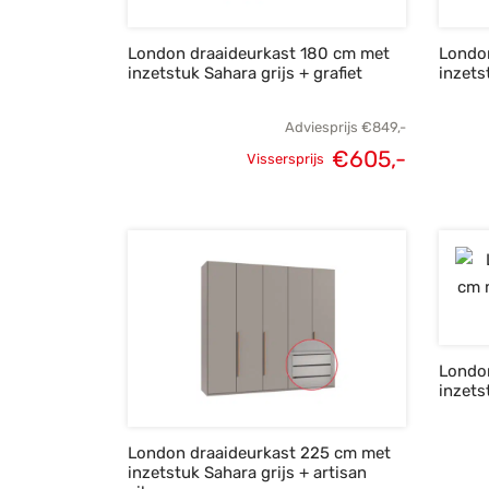
London draaideurkast 180 cm met
Londo
inzetstuk Sahara grijs + grafiet
inzets
Adviesprijs
€
849,-
€
605,-
Vissersprijs
Oorspronkelijke
Huidige
prijs was:
prijs is:
€849,-.
€605,-.
Londo
inzets
London draaideurkast 225 cm met
inzetstuk Sahara grijs + artisan