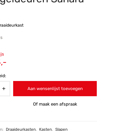
s
raaideurkast
js
ronkelijke
ijs
 was:
Huidige
,-
-.
prijs is:
id:
€695,-.
Aan wensenlijst toevoegen
Of maak een afspraak
ën:
Draaideurkasten
,
Kasten
,
Slapen