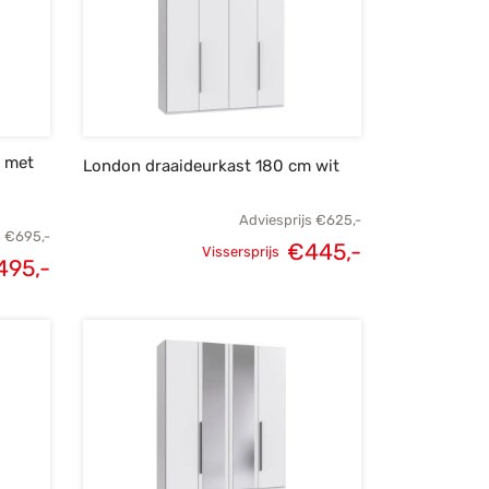
m met
London draaideurkast 180 cm wit
Adviesprijs
€
625,-
s
€
695,-
€
445,-
Vissersprijs
495,-
Oorspronkelijke
Huidige
lijke
Huidige
prijs was:
prijs is:
s was:
prijs is:
€625,-.
€445,-.
95,-.
€495,-.