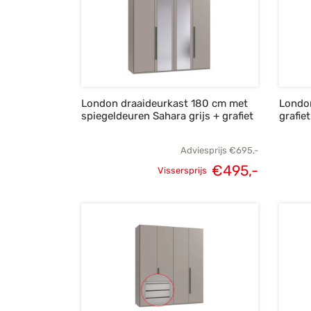
London draaideurkast 180 cm met
London
spiegeldeuren Sahara grijs + grafiet
grafiet
Adviesprijs
€
695,-
€
495,-
Vissersprijs
Oorspronkelijke
Huidige
prijs was:
prijs is:
€695,-.
€495,-.