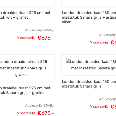
n draaideurkast 225 cm met
London draaideurkast 180 c
tuk wit + grafiet
inzetstuk Sahara grijs + artis
eiken
Adviesprijs
€
945,-
Adviesprij
€
675,-
Vissersprijs
€
Oorspronkelijke
Huidige
Vissersprijs
Oorspronke
prijs was:
prijs is:
prij
€945,-.
€675,-.
€8
London draaideurkast 180 c
inzetstuk Sahara grijs
n draaideurkast 225 cm met
tuk Sahara grijs + grafiet
Adviesprij
€
Adviesprijs
€
945,-
Vissersprijs
Oorspronke
€
675,-
Vissersprijs