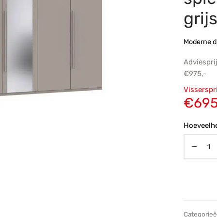
grij
Moderne d
Adviespri
€
975,-
Oorsp
Visserspr
prijs
€
695
€975,
Hoeveelhe
Categorie