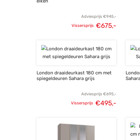
eiken
Adviesprijs
€
945,-
€
675,-
Vissersprijs
Oorspronkelijke
Huidige
prijs was:
prijs is:
€945,-.
€675,-.
London draaideurkast 180 cm met
Londo
spiegeldeuren Sahara grijs
Sahara
Adviesprijs
€
695,-
€
495,-
Vissersprijs
Oorspronkelijke
Huidige
prijs was:
prijs is:
€695,-.
€495,-.