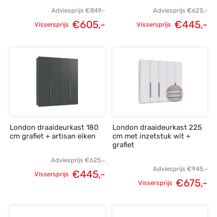
Adviesprijs
€
849,-
Adviesprijs
€
625,-
€
605,-
€
445,-
Vissersprijs
Vissersprijs
Oorspronkelijke
Huidige
Oorspronkelijke
H
prijs was:
prijs is:
prijs was:
p
€849,-.
€605,-.
€625,-.
€
London draaideurkast 180
London draaideurkast 225
cm grafiet + artisan eiken
cm met inzetstuk wit +
grafiet
Adviesprijs
€
625,-
Adviesprijs
€
945,-
€
445,-
Vissersprijs
€
675,-
Oorspronkelijke
Huidige
Vissersprijs
Oorspronkelijke
H
prijs was:
prijs is:
prijs was:
p