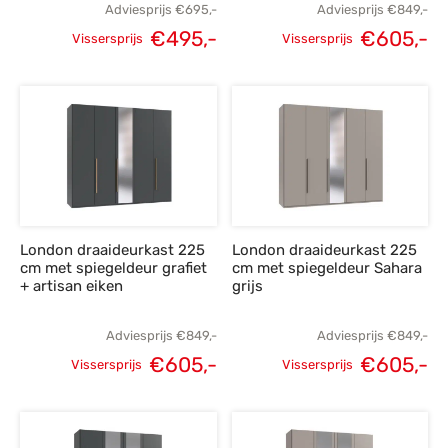
Adviesprijs
€
695,-
Adviesprijs
€
849,-
€
495,-
€
605,-
Vissersprijs
Vissersprijs
Oorspronkelijke
Huidige
Oorspronkelijke
H
prijs was:
prijs is:
prijs was:
p
€695,-.
€495,-.
€849,-.
€
London draaideurkast 225
London draaideurkast 225
cm met spiegeldeur grafiet
cm met spiegeldeur Sahara
+ artisan eiken
grijs
Adviesprijs
€
849,-
Adviesprijs
€
849,-
€
605,-
€
605,-
Vissersprijs
Vissersprijs
Oorspronkelijke
Huidige
Oorspronkelijke
H
prijs was:
prijs is:
prijs was:
p