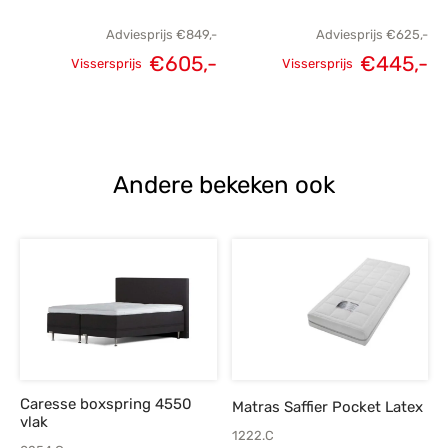
Adviesprijs
€
849,-
Adviesprijs
€
625,-
€
605,-
€
445,-
Vissersprijs
Vissersprijs
Oorspronkelijke
Huidige
Oorspronkelijke
H
prijs was:
prijs is:
prijs was:
p
€849,-.
€605,-.
€625,-.
€
Andere bekeken ook
Caresse boxspring 4550
Matras Saffier Pocket Latex
vlak
1222.C