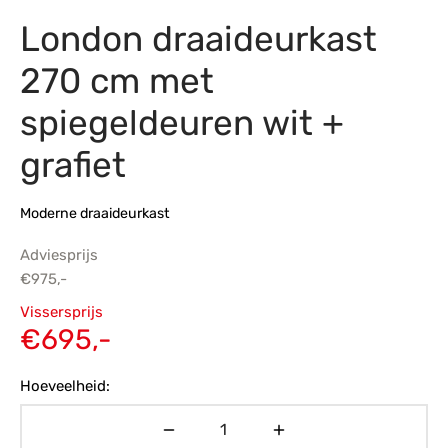
London draaideurkast
s
amerbank
eubelen
table
planken
en Toonmodellen
bekleding
dex PVC
et- en montageservice
270 cm met
programma’s
nmeubelen
ichting toonmodel
ett PVC
spiegeldeuren wit +
chting
grafiet
ratie
Moderne draaideurkast
modellen
Adviesprijs
€
975,-
Oorspronkelijke
Vissersprijs
prijs was:
Huidige
€
695,-
€975,-.
prijs is:
Hoeveelheid:
€695,-.