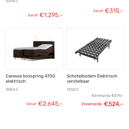
0254.C
€
315,-
Vanaf
€
1.295,-
Vanaf
Caresse boxspring 4700
Schotelbodem Elektrisch
elektrisch
verstelbaar
0054.C
1250.C
Adviesprijs
€
574,-
€
2.645,-
Oorspronkelijke
H
€
524,-
Vanaf
Vissersprijs
prijs was:
p
€574,-.
€