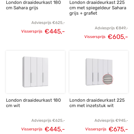
London draaideurkast 180
London draaideurkast 225
cm Sahara grijs
cm met spiegeldeur Sahara
grijs + grafiet
Adviesprijs
€
625,-
Adviesprijs
€
849,-
€
445,-
Vissersprijs
€
605,-
Oorspronkelijke
Huidige
Vissersprijs
Oorspronkelijke
H
prijs was:
prijs is:
prijs was:
p
€625,-.
€445,-.
€849,-.
€
London draaideurkast 180
London draaideurkast 225
cm wit
cm met inzetstuk wit
Adviesprijs
€
625,-
Adviesprijs
€
945,-
€
445,-
€
675,-
Vissersprijs
Vissersprijs