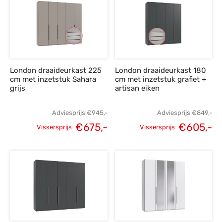
€625,-.
€445,-.
€945,-.
€
London draaideurkast 225
London draaideurkast 180
cm met inzetstuk Sahara
cm met inzetstuk grafiet +
grijs
artisan eiken
Adviesprijs
€
945,-
Adviesprijs
€
849,-
€
675,-
€
605,-
Vissersprijs
Vissersprijs
Oorspronkelijke
Huidige
Oorspronkelijke
H
prijs was:
prijs is:
prijs was:
p
€945,-.
€675,-.
€849,-.
€