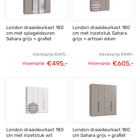
London draaideurkast 180
London draaideurkast 180
cm met spiegeldeuren
cm met inzetstuk Sahara
Sahara grijs + grafiet
grijs + artisan eiken
Adviesprijs
€
695,-
Adviesprijs
€
849,-
€
495,-
€
605,-
Vissersprijs
Vissersprijs
Oorspronkelijke
Huidige
Oorspronkelijke
H
prijs was:
prijs is:
prijs was:
p
€695,-.
€495,-.
€849,-.
€
London draaideurkast 180
London draaideurkast 180
cm met inzetstuk wit
cm Sahara grijs + grafiet