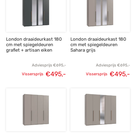
€849,-.
€605,-.
€849,-.
€
London draaideurkast 180
London draaideurkast 180
cm met spiegeldeuren
cm met spiegeldeuren
grafiet + artisan eiken
Sahara grijs
Adviesprijs
€
695,-
Adviesprijs
€
695,-
€
495,-
€
495,-
Vissersprijs
Vissersprijs
Oorspronkelijke
Huidige
Oorspronkelijke
H
prijs was:
prijs is:
prijs was:
p
€695,-.
€495,-.
€695,-.
€