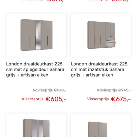
Oorspronkelijke
Huidige
Oorspronkelijke
H
prijs was:
prijs is:
prijs was:
p
€945,-.
€675,-.
€945,-.
€
London draaideurkast 225
London draaideurkast 225
cm met spiegeldeur Sahara
cm met inzetstuk Sahara
grijs + artisan eiken
grijs + artisan eiken
Adviesprijs
€
849,-
Adviesprijs
€
945,-
€
605,-
€
675,-
Vissersprijs
Vissersprijs
Oorspronkelijke
Huidige
Oorspronkelijke
H
prijs was:
prijs is:
prijs was:
p
€849,-.
€605,-.
€945,-.
€