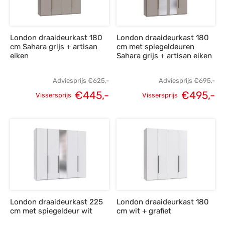
London draaideurkast 180
London draaideurkast 180
cm Sahara grijs + artisan
cm met spiegeldeuren
eiken
Sahara grijs + artisan eiken
Adviesprijs
€
625,-
Adviesprijs
€
695,-
€
445,-
€
495,-
Vissersprijs
Vissersprijs
Oorspronkelijke
Huidige
Oorspronkelijke
H
prijs was:
prijs is:
prijs was:
p
€625,-.
€445,-.
€695,-.
€
London draaideurkast 225
London draaideurkast 180
cm met spiegeldeur wit
cm wit + grafiet