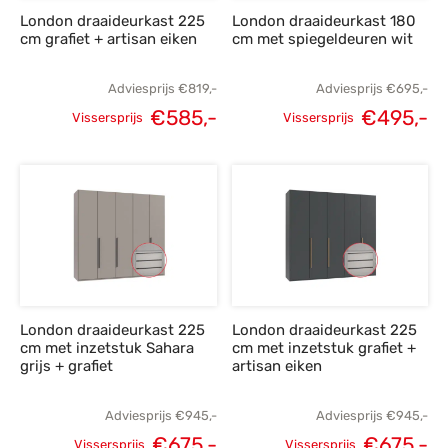
London draaideurkast 225
London draaideurkast 180
cm grafiet + artisan eiken
cm met spiegeldeuren wit
Adviesprijs
€
819,-
Adviesprijs
€
695,-
€
585,-
€
495,-
Vissersprijs
Vissersprijs
Oorspronkelijke
Huidige
Oorspronkelijke
H
prijs was:
prijs is:
prijs was:
p
€819,-.
€585,-.
€695,-.
€
London draaideurkast 225
London draaideurkast 225
cm met inzetstuk Sahara
cm met inzetstuk grafiet +
grijs + grafiet
artisan eiken
Adviesprijs
€
945,-
Adviesprijs
€
945,-
€
675,-
€
675,-
Vissersprijs
Vissersprijs