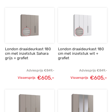
Oorspronkelijke
Huidige
Oorspronkelijke
H
prijs was:
prijs is:
prijs was:
p
€625,-.
€445,-.
€945,-.
€
London draaideurkast 180
London draaideurkast 180
cm met inzetstuk Sahara
cm met inzetstuk wit +
grijs + grafiet
grafiet
Adviesprijs
€
849,-
Adviesprijs
€
849,-
€
605,-
€
605,-
Vissersprijs
Vissersprijs
Oorspronkelijke
Huidige
Oorspronkelijke
H
prijs was:
prijs is:
prijs was:
p
€849,-.
€605,-.
€849,-.
€